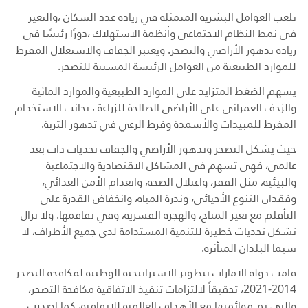
تلعب العوامل البشرية المتمثلة في زيادة عدد السكان ،والتغير
في نمط النظام الاجتماعي وأنظمة الاستهلاك ،دورًا رئيسًا في
زيادة تدهور الأراضي والتصحر. ويعتبر الجفاف والاستغلال المفرط
للموارد الطبيعية من العوامل الرئيسة المسببة للتصحر.
يسهم الضغط المتزايد على الموارد الطبيعية والموارد المائية
والزحف العمراني على الأراضي الصالحة للزراعة ، بجانب الاستخدام
المفرط للمبيدات والأسمدة وفرط الرعي في تدهور التربة.
حيث يشكل التصحر وتدهور الأراضي والجفاف تحديات ذات بعد
عالمي، فهي تسهم في المشاكل الاقتصادية والاجتماعية
والبيئية، مثل الفقر، واعتلال الصحة، وانعدام الأمن الغذائي،
وفقدان التنوع الأحيائي، وندرة المياه، وانخفاض القدرة على
التأقلم مع تغير المناخ، والهجرة القسرية، وفي تفاقمها. ولا تزال
تشكل تحديات خطيرة للتنمية المستدامة لدى جميع الأطراف، لا
سيما البلدان المتأثرة.
قامت دولة الامارات بتطوير الاستراتيجية الوطنية لمكافحة التصحر
2014-2021، تحقيقاً لالتزامات تنفيذ الاتفاقية مكافحة التصحر،
والتي تم موائمتها مع الأهداف العالمية للاتفاقية، كما اصدرت