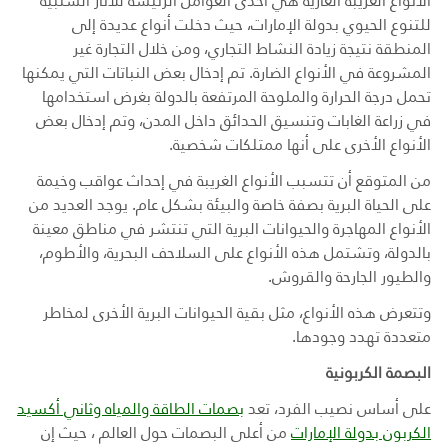
الأنواع
الغريبة الغازية
هي أحدى العوامل الرئيسة للآثار السلبية
للتنوع الحيوي بدولة الإمارات، حيث دخلت أنواع عديدة إلى
المنطقة نتيجة زيادة النشاط التجاري، ومن خلال التجارة غير
المشروعة في الأنواع الضارة. تم إدخال بعض النباتات التي يمكنها
تحمل درجة الحرارة والملوحة المرتفعة بالدولة بغرض استخدامها
في زراعة الغابات وتنسيق الحدائق داخل المدن، وتم إدخال بعض
الأنواع الأخرى على أنها ممتلكات شخصية.
من المتوقع أن تتسبب الأنواع الغريبة في إحداث عواقب وخيمة
على الحياة البرية بصفة خاصة والبيئة بشكل عام. يوجد العديد من
الأنواع المهاجرة والحيوانات البرية التي تنتشر في مناطق معينة
بالدولة، وتشتمل هذه الأنواع على السلاحف البحرية، والأطوم،
والطيور الجارحة والقروش.
وتتعرض هذه الأنواع، مثل بقية الحيوانات البرية الأخرى لمخاطر
متعددة تهدد وجودها.
البصمة الكربونية
على أساس نصيب الفرد، تعد
بصمات الطاقة والمياه وثاني أكسيد
الكربون بدولة الإمارات
من أعلى البصمات حول العالم ، حيث إن