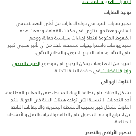
الإمارات العربيــة المتحــدة
.
توليد النفايات
تعتبر نفايات الفرد في دولة الإمارات من أعلى المعدلات في
العالم، ومعظمها ينتهي في مكبات القمامة. ودفعت هذه
الضغوط الحكومة لاتخاذ إجراءات سياسية فعالة، ووضع
سيناريوهات واستراتيجيات منسقة، للحد من أي تأثير سلبي كبير
علي البيئة ،وحماية التنوع الحيوي، والنظام البيئي.
لمزيد من المعلومات يمكن الرجوع إلى موضوع ا
لصرف الصحي
وإدارة الفضلات
في صفحة البنية التحتية.
التلوث الهوائي
يشكل الحفاظ على نظافة الهواء المحيط ،ضمن المعايير المطلوبة،
أحد التحديات الرئيسية التي تواجه هيئات البيئة في الدولة. ينتج
التلوث بشكل كبير بسبب الأنشطة البشرية، والانبعاثات الناتجة
عن احتراق الوقود للحصول على الطاقة والمياه والنقل والأنشطة
الصناعية.
تدهور الأراضي والتصحر