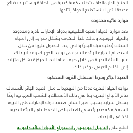
المناخ الحار والجاف يتطلب كمية كبيرة من الطاقة واستيراد بضائع
عديدة التي لا تستطيع الدولة إنتاجها.
موارد مائية محدودة
تعد موارد المياه العذبة الطبيعية بدولة الإمارات نادرة ومحدودة
بالمياه الجوفية. ولذلك تلجأ الحكومة بشكل متزايد إلى المياه
المحلاة (تحلية مياه البحر) والتي يتم الحصول عليها من خلال
استخدام الحرارة الزائدة الناتجة عن توليد الكهرباء. وقد أثر ذلك
على البيئة البحرية من خلال صرف مياه البحر المركزة بشكل متزايد
إلى الخليج العربي ، وغير ذلك.
الصيد الجائر وفرط استغلال الثروة السمكية
تواجه الحياة البحرية عددًا من التهديدات مثل الصيد الجائر للأسماك.
تتأثر الأنواع البحرية بما في ذلك الأسماك والشعب المرجانية أيضًا
بشكل متزايد بسبب تغير المناخ. تعتمد دولة الإمارات على الثروة
السمكية كمصدر رئيسي للغذاء ولكن الضغط على البيئة البحرية
آخذ في الازدياد.
اطلع على
الدليــل التوجيهــي لاستزراع الأحياء المائيــة لدولــة