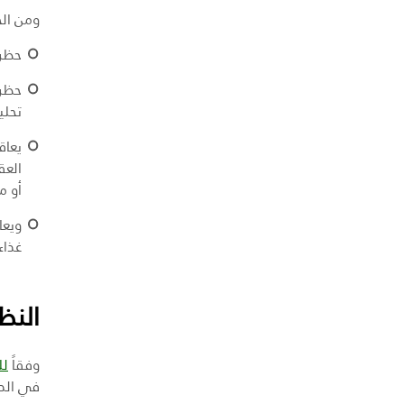
ومن الج
حظر 
حظر 
تحلي
العق
أو م
غذاء
النظ
وفقاً
للقرار
في الدو