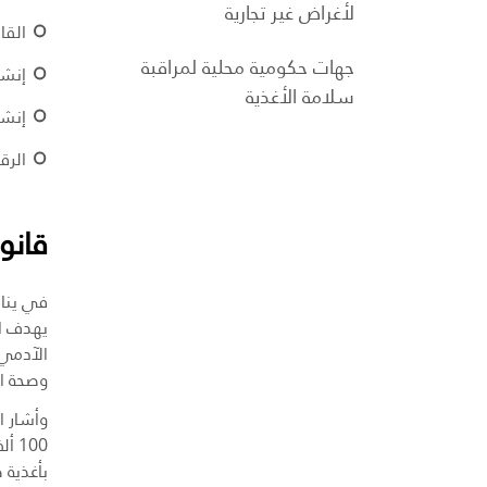
لأغراض غير تجارية
القانون الاتح
جهات حكومية محلية لمراقبة
إنشا
سلامة الأغذية
إنشا
الرق
قانو
في يناير 2016، 
يهدف ال
الآدمي،
وصحة ال
وأشار ا
100
بأغذية 