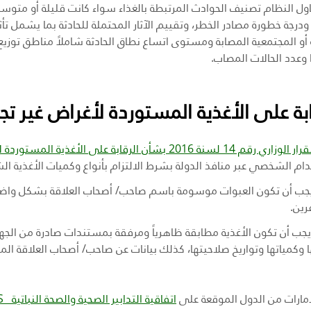
اول النظام تصنيف الحوادث المرتبطة بالغذاء سواء كانت قليلة أو متوس
 ودرجة خطورة مصادر الخطر، وتقييم الآثار المحتملة للحادثة بما يشمل تأ
 أو المجتمعية المصابة ومستوى اتساع نطاق الحادثة شاملاً مناطق توزيع 
 وعدد الحالات المصاب.
ابة على الأغذية المستوردة لأغراض غير تجا
الوزاري رقم 14 لسنة 2016 بشأن الرقابة على الأغذية المستوردة لأغراض غير تجارية
م الشخصي عبر منافذ الدولة بشرط الالتزام بأنواع وكميات الأغذية الشخصية ال
ب أن تكون العبوات موسومة باسم صاحب/ أصحاب العلاقة بشكل واضح وغير
رين.
جب أن تكون الأغذية مطابقة ظاهرياً ومرفقة بمستندات صادرة من الجهة 
ا وكمياتها وتواريخ صلاحيتها، كذلك بيانات عن صاحب/ أصحاب العلاقة الم
إمارات من الدول الموقعة على
اتفاقية التدابير الصحية والصحة النباتية
PS