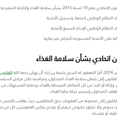
ادي رقم 10 لسنة 2015 بشأن سلامة الغذاء ولائحته التنفيذية
ء النظام الوطني لاعتماد وتسجيل الأغذية
ء النظام الوطني للإنذار السريع للأغذية
ابة على الأغذية المستوردة لأغراض غير تجارية
ن اتحادي بشأن سلامة الغذاء
أقرّ
المغفور له الشيخ خليفة بن زايد آل نهيان رحمه الله
القانون الاتحادي ر
قانون إلى ضمان سلامة الغذاء المتداول، ومراقبته خلال مراحل السلسلة
 وإزالة أو الحد من كل المخاطر المرتبطة بالغذاء، وحماية المستهلك م
علف المتداول، وتيسير حركة تجارة الغذاء
.
لقانون إلى مجموعة من العقوبات بحق المخالفين، حيث يعاقب بالحبس مدة
 ألف درهم، ولا تتجاوز مليوني درهم أو بإحدى هاتين العقوبتين، كل من 
ضارة، أو فاسدة
.