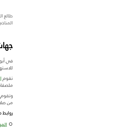
طالع ال
المناخي
جهات
في أبو
للاستهل
تقوم
ا
ملصقات 
وتقوم ا
من صلاح
روابط م
المو