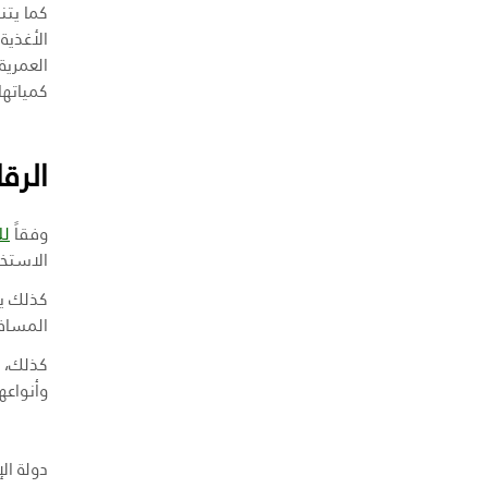
كما يتن
الأغذية
العمرية
كمياتها
الرق
وفقاً
للقرار 
الاستخدا
كذلك يج
المساف
كذلك، ي
وأنواعه
دولة ال