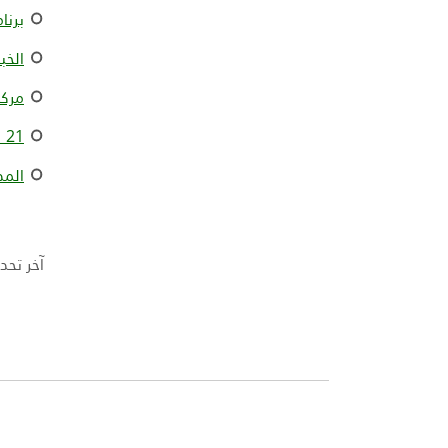
برنا
الخب
مركز
21 شرطاً لتحضير وتقديم الأغذية غير الحلال في مطاعم دبي
المد
آخر تحديث في 