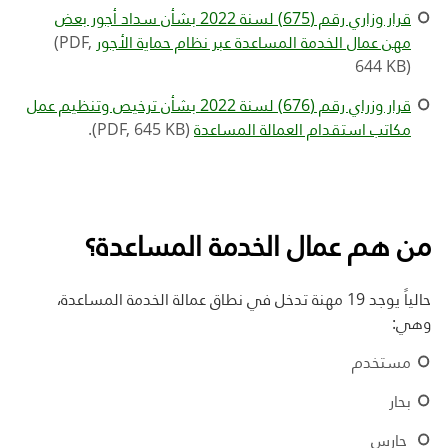
قرار وزاري رقم (675) لسنة 2022 بشأن سداد أجور بعض
مهن عمال الخدمة المساعدة عبر نظام حماية الأجور
(PDF,
644 KB)
قرار وزراي رقم (676) لسنة 2022 ﺑﺸﺄن ﺗﺮﺧﯿﺺ وﺗﻨﻈﯿﻢ ﻋﻤﻞ
ﻣﻜﺎﺗﺐ اﺳﺘﻘﺪام اﻟﻌﻤﺎﻟﺔ اﻟﻤﺴﺎﻋﺪة
(PDF, 645 KB)
.
من هم عمال الخدمة المساعدة؟
حالياً يوجد
19 مهنة تدخل في نطاق عمالة الخدمة المساعدة،
وهي:
مستخدم
بحار
حارس