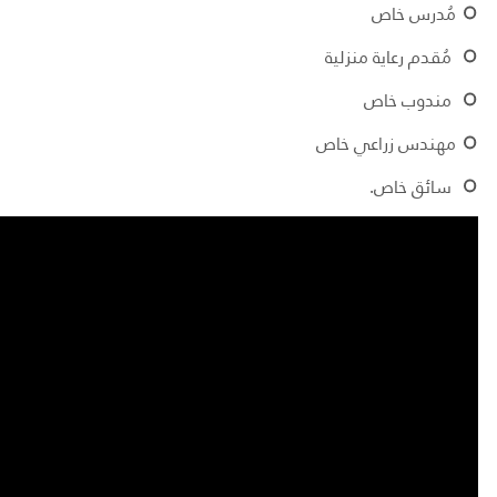
مُدرس خاص
مُقدم رعاية منزلية
مندوب خاص
مهندس زراعي خاص
سائق خاص
.