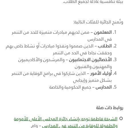
بيئة تنافسية عادلة لجميع الطلاب.
وتُمنح الجائزة للفئات التالية:
المعلمون
– ممن لديهم مبادرات متميزة للحد من التنمر
في المدارس
الطـلاب
–
الذين صمموا ونفذوا مبادرات أو نشاط خاص بهم
وحققت نجاحا في الحد من التنمر
الأخصائيون
الاجتماعيون
– والمرشدون والأكاديميون
والمهنيون والفنيون
أولياء الأمور
–
الذين شاركوا في برامج الوقاية من التنمر
بشكل متميز وإيجابي
المدارس
–
جميع الحكومية والخاصة
روابط ذات صلة
الشيخة فاطمة توجه بإنشاء جائزة المجلس الأعلى للأمومة
والطفولة للوقاية من التنمر في المدارس
– وام