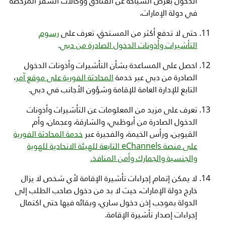
الدخول بغرض السياحة عن الفنادق ووكالات السفر المرخصة
في دولة الإمارات.
حتى لا تدفع أكثر من المستحق، تعرف على
رسوم
التأشيرات وأذونات الدخول الصادرة من دبي
.
احصل على المساعدة بشأن التأشيرات وأذونات الدخول
الصادرة من دبي عبر خدمة
المحادثة الفورية على موقع آمر
،
التابع للإدارة العامة للإقامة وشؤون الأجانب في دبي.
تعرف على مزيد من المعلومات عن التأشيرات وأذونات
الدخول الصادرة من أبوظبي، والشارقة، وعجمان، وأم
القيوين، ورأس الخيمة، والفجيرة عبر
خدمة المحادثة الفورية
على منصة
eChannels
التابعة للهيئة الاتحادية للهوية
والجنسية والجمارك وأمن المنافذ.
لا يمكن إتمام إجراءات تأشيرة الإقامة لأي شخص لا يزال
خارج دولة الإمارات، حيث لا بد من دخول صاحب الطلب إلى
الدولة بموجب إذن دخول ساري، وبقائه
فيها حتى اكتمال
إجراءات إصدار تأشيرة الإقامة.