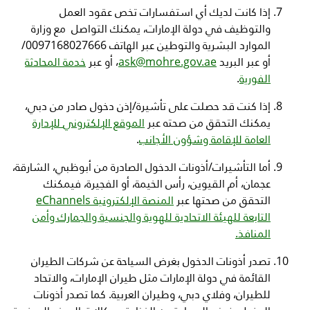
إذا كانت لديك أي استفسارات تخص عقود العمل
والتوظيف في دولة الإمارات، يمكنك التواصل مع وزارة
الموارد البشرية والتوطين عبر الهاتف
0097168027666
/
أو عبر البريد
ask@mohre.gov.ae
، أو عبر
خدمة
المحادثة
الفورية
.
إذا كنت قد حصلت على تأشيرة/إذن دخول صادر من دبي،
يمكنك التحقق من صحته عبر
الموقع الإلكتروني
للإدارة
العامة للإقامة وشؤون الأجانب
.
أما التأشيرات/أذونات الدخول الصادرة من أبوظبي، الشارقة،
عجمان، أم القيوين، رأس الخيمة، أو الفجيرة، فيمكنك
التحقق من صحتها عبر
المنصة الإلكترونية
eChannels
التابعة
للهيئة الاتحادية للهوية والجنسية والجمارك وأمن
المنافذ.
تصدر أذونات الدخول بغرض السياحة عن شركات الطيران
القائمة في دولة الإمارات مثل طيران الإمارات، والاتحاد
للطيران، وفلاي دبي، وطيران العربية. كما تصدر أذونات