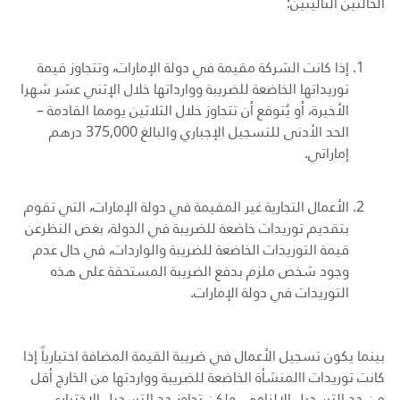
الحالتين التاليتين:
إذا كانت الشركة مقيمة في دولة الإمارات، وتتجاوز قيمة
توريداتها الخاضعة للضريبة ووارداتها خلال الإثني عشر شهرا
الأخيرة، أو يُتوقع أن تتجاوز خلال الثلاثين يومما القادمة –
الحد الأدنى للتسجيل الإجباري والبالغ 375,000 درهم
إماراتي.
الأعمال التجارية غير المقيمة في دولة الإمارات، التي تقوم
بتقديم توريدات خاضعة للضريبة في الدولة، بغض النظرعن
قيمة التوريدات الخاضعة للضريبة والواردات، في حال عدم
وجود شخص ملزم بدفع الضريبة المستحقة على هذه
التوريدات في دولة الإمارات.
بينما يكون تسجيل الأعمال في ضريبة القيمة المضافة اختيارياً إذا
كانت توريدات االمنشأة الخاضعة للضريبة وواردتها من الخارج أقل
من حد التسجيل الإلزامي، ولكن تجاوز حد التسجيل الاختياري