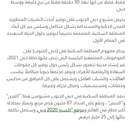
فقط، فضلا عن أنها تبعد 30 دقيقة فقط عن برج خليفة، ووسط
دبي
.
يحرص مشروع دبي الجنوب على توفير أحدث التقنيات المتطورة
للمدن الذكية والمستدامة بشكل متكامل وسلس عبر كل أنحاء
المنطقة السكنية، المصممة خصيصاً لتوفير حلول الحياة السعيدة
في المقام الأول
.
يرتكز مفهوم المنطقة السكنية في (دبي الجنوب) على
الموضوعات المجتمعية الرئيسة التي تنص عليها خطة دبي 2021،
عبر إنشاء مدينة تتمحور بشكل رئيس حول توفير كل مقومات
السعادة والرفاهية للأفراد، وتوفر مجتمعاً حيوياً متكاملاً يناسب
العائلات، والشباب العامل، ويشتمل على كل المرافق من مدارس،
وحضانات، ومستشفيات، ومحال تجزئة، وغيرها
.
تنفذ المنطقة السكنية في دبي الجنوب مشروعين هما: "القرى"
و"النبض" ، وتقع على امتداد 87 مليون قدم مربع، وتمتاز بمحاذاة
أكبر مطار في العالم و
موقع "اكسبو 2020 دبي،
وستصل تكلفة
بنائها إلى 25 مليار درهم
.