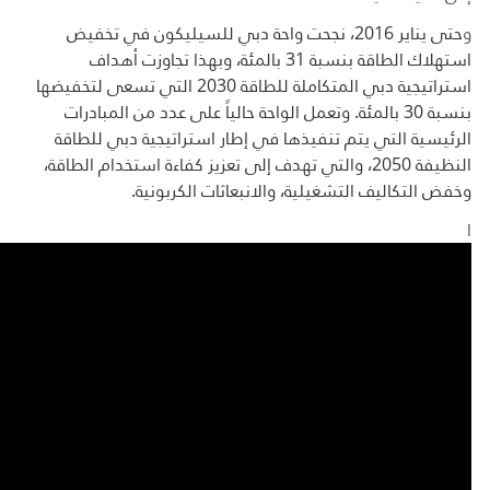
و
حتى يناير 2016، نجحت واحة دبي للسيليكون في تخفيض
استهلاك الطاقة بنسبة 31 بالمئة، وبهذا تجاوزت أهداف
استراتيجية دبي المتكاملة للطاقة 2030 التي تسعى لتخفيضها
بنسبة 30 بالمئة. وتعمل الواحة حالياً على عدد من المبادرات
الرئيسية التي يتم تنفيذها في إطار استراتيجية دبي للطاقة
النظيفة 2050، والتي تهدف إلى تعزيز كفاءة استخدام الطاقة،
وخفض التكاليف التشغيلية، والانبعاثات الكربونية
.
ا