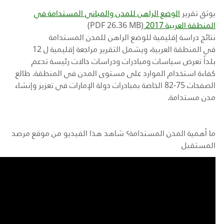
يوثق
تقرير
الوضع الراهن للمدن والمباني المستدامة في
المنطقة العربية 2017
(
PDF 26.36 MB
)
نتائج
دراسة
إقليمية
للوضع
الراهن
للمدن
المستدامة
في
المنطقة
العربية
،
ويشمل
التقرير
مراجعة
إقليمية
ل 12
بلداً
تعرض
سياسات
ومبادرات
ودراسات
حالات
رئيسة
تدعم
كفاءة
استخدام
الموارد
على
مستوى
المدن
في
المنطقة
.
طالع
الصفحات 75-82 الخاصة بمبادرات دولة الإمارات في تعزيز وإنشاء
مدن مستدامة.
ما أهمية المدن المستدامة؟ شاهد هذا الفيديو من موقع مرصد
المستقبل