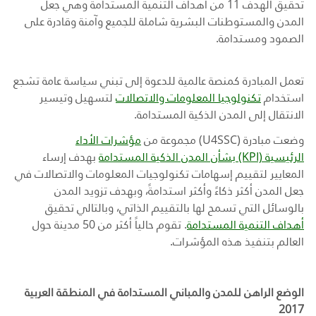
تحقيق الهدف 11 من أهداف التنمية المستدامة وهي جعل
المدن والمستوطنات البشرية شاملة للجميع وآمنة وقادرة على
الصمود ومستدامة.
تعمل المبادرة
كمنصة عالمية للدعوة إلى تبني سياسة عامة تشجع
استخدام
تكنولوجيا المعلومات والاتصالات
لتسهيل وتيسير
الانتقال إلى المدن الذكية المستدامة
.
وضعت مبادرة (
U4SSC
) مجموعة من
مؤشرات الأداء
الرئيسية
(KPI)
بشأن المدن الذكية المستدامة
بهدف إرساء
المعايير لتقييم إسهامات تكنولوجيات المعلومات والاتصالات في
جعل المدن أكثر ذكاءً وأكثر استدامةً، وبهدف تزويد المدن
بالوسائل التي تسمح لها بالتقييم الذاتي، وبالتالي تحقيق
أهداف التنمية المستدامة
. تقوم حالياً أكثر من 50 مدينة حول
العالم بتنفيذ هذه المؤشرات.
الوضع الراهن للمدن والمباني المستدامة في المنطقة العربية
2017