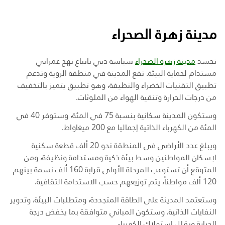
مدينة زهرة الصحراء
تجسد
مدينة زهرة الصحراء
سياسة دبي باتباع نهج عمراني
مستدام لحماية البيئة. تقع المدينة في منطقة الروية وتدعم
تطبيق التقنيات الخضراء والنظيفة، وهو تطبيق يتميز بالتخفيف
من درجات الحرارة وتنقية الهواء من الملوثات
.
وستكون المدينة سكانية بنسبة 75 في المئة، وستوفر 40 في
المئة من الكهرباء الذاتية إجماليا مع 200 ميغاواط
.
ويبلغ عدد الأراضي في المنطقة نحو 20 ألف قطعة سكنية
لإسكان المواطنين وسط بيئة ذكية ومستدامة ونظيفة، ومن
المتوقع أن تستوعب المرحلة الأولى قرابة 160 ألف نسمة بينهم
120 ألف مواطناً، يتم توزيعهم حسب الاستدامة الثقافية
.
وستعتمد المدينة على الطاقة المتجددة، ومتطلبات البيئة، وتدوير
النفايات الذاتية، وستكون المباني متوافقة بما يخفض درجة
الحرارة ويقلل استهلاك الكهرباء
.