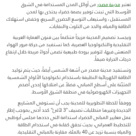
تعتبر
مدينة مصدر
من أوائل المدن المستدامة في الشرق
الأوسط التي تبنت توفير بصمة خضراء يحتذى بها لمدن
المستقبل ، واستيعاب التوسع الحضري السريع، وخفض استهلاك
الطاقة والمياه، والحد من التلوث والنفايات
.
ويجسد تصميم المدينة مزيجاً متناغماً بين فنون العمارة العربية
التقليدية والتكنولوجيا العصرية، كما تستفيد من حركة مرور الهواء
المنعش فيها، لتوفير برودة طبيعية تضمن أجواءً مريحة خلال ارتفاع
درجات الحرارة صيفاً
.
وتستفيد مدينة مصدر من أشعة الشمس أيضاً، حيث يتم توليد
الطاقة الكهربائية النظيفة باستخدام تكنولوجيا الألواح الشمسية
المثبّتة على أسطح المباني، فضلاً عن امتلاكها إحدى أضخم
التجهيزات الكهروضوئية في منطقة الشرق الأوسط
.
ووفقاً للخطة التطويرية للمدينة يجب أن تستوفي المشاريع
الجديدة وغيرها متطلبات تصنيف "3 لآلئ" كحد أدنى بموجب إطار
عمل معايير المباني الخضراء استدامة التي حددها مجلس أبوظبي
للتخطيط العمراني، بحيث تحقق كفاءة في استخدام الطاقة
والمياه بنسبة تزيد عن 40 بالمئة، مقارنة بالمباني التقليدية
.