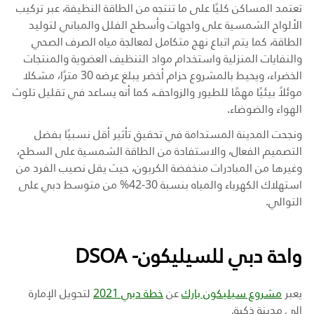
تعتمد المساكن كليًا على ما تنتجه من الطاقة النظيفة، عبر تركيب
الألواح الشمسية على واجهات وأسطح الفلل والمباني لتوليد
الطاقة، كما يتم اتباع نهج متكامل لمعالجة مياه الصرف الصحي
والنفايات المنزلية واستخدام مواد التنظيف العضوية والمنتجات
الخضراء، ويحيط بالمشروع حزام أخضر يبلغ عرضه 30 مترًا، مشكلا
موئلاً بيئيًا مهمًا للطيور والزواحف، كما أنه يساعد في تقليل تلوث
الهواء والضوضاء.
ونجحت المدينة المستدامة في تحقيق تأثير أقل نسبيًا بفضل
التصميم الفعال، والاستفادة من الطاقة الشمسية على السطح،
وغيرها من المبادرات منخفضة الكربون، حيث يقل نصيب الفرد من
استهلاك الكهرباء والمياه بنسبة 30-42% من متوسط دبي على
التوالي.
واحة دبي للسيليكون- DSOA
يعبر
مشروع سيليكون بارك
عن
خطة دبي 2021
لتحويل الإمارة
إلى مدينة ذكية.